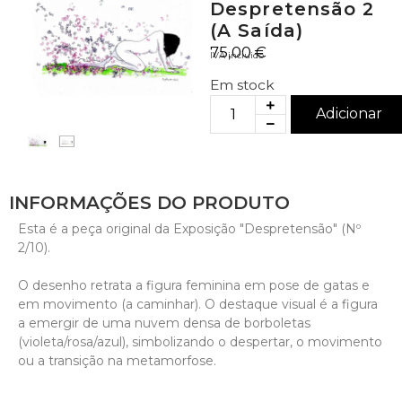
Despretensão 2
(A Saída)
75,00
€
IVA incluido
Em stock
Adicionar
INFORMAÇÕES DO PRODUTO
Esta é a peça original da Exposição "Despretensão" (Nº 
2/10).

O desenho retrata a figura feminina em pose de gatas e 
em movimento (a caminhar). O destaque visual é a figura 
a emergir de uma nuvem densa de borboletas 
(violeta/rosa/azul), simbolizando o despertar, o movimento 
ou a transição na metamorfose.
