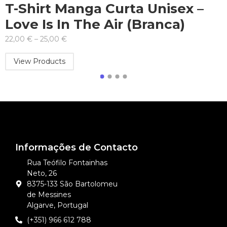
a Curta Unisex –
Joaninha-Rin
e Air (Branca)
Fantástica e
Molotow (Orig
50,00
€
Add to Cart
Informações de Contacto
Rua Teófilo Fontainhas
Neto, 26
8375-133 São Bartolomeu
de Messines
Algarve, Portugal
(+351) 966 612 788