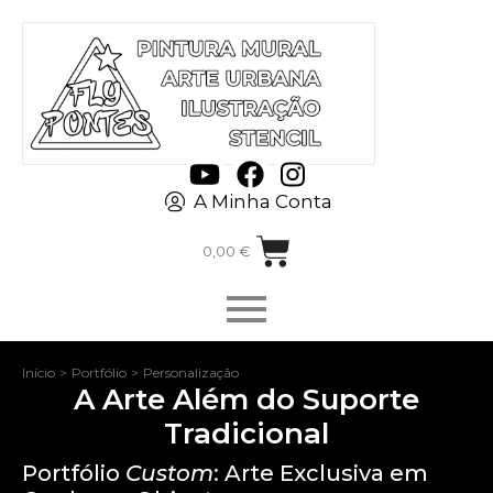
A Minha Conta
0,00
€
Início
>
Portfólio
>
Personalização
A Arte Além do Suporte
Tradicional
Portfólio
Custom
: Arte Exclusiva em