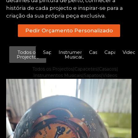
detalhes da pintura de perto, conhecer a
história de cada projecto e inspirar-se para a
criação da sua própria peça exclusiva.
Pedir Orçamento Personalizado
Todos os
Sapatos
Instrumentos
Casacos
Capacetes
Videos
Projectos
Musicais
Todos os Projectos
|
Capacetes
|
Casacos
|
Instrumentos Musicais
|
Sapatos
|
Vídeos