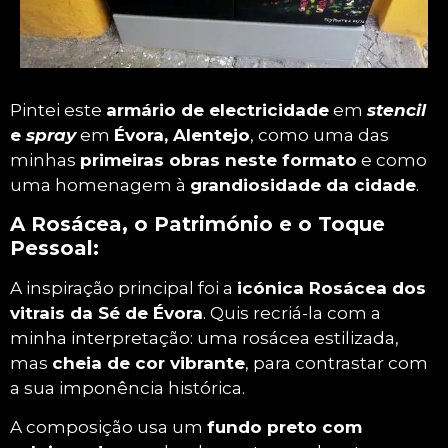
Rosácea da Sé de Évora
Pintei este
armário de electricidade
em
stencil
Património com Street Art! O icónico
e
spray
em
Évora, Alentejo
, como uma das
desenho da Rosácea da Sé de Évora
minhas
primeiras obras neste formato
e como
reinterpretado com cores vibrantes e Stencil
uma homenagem à
grandiosidade da cidade
.
e Spray. A figura da turista admira a obra,
simbolizando a forma como a história
A Rosácea, o Património e o Toque
continua a fascinar. Um dos meus primeiros
Pessoal:
trabalhos neste formato!
A inspiração principal foi a
icónica Rosácea dos
vitrais da Sé de Évora
. Quis recriá-la com a
minha interpretação: uma rosácea estilizada,
mas
cheia de cor vibrante
, para contrastar com
a sua imponência histórica.
A composição usa um
fundo preto com