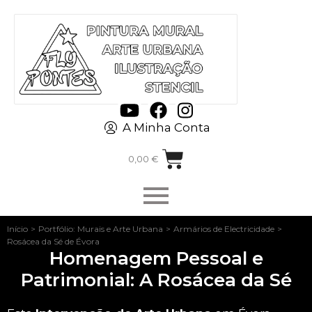
A Minha Conta
0,00
€
Início
>
Portfólio: Murais e Arte Urbana
>
Armários de Electricidade
>
Rosácea da Sé de Évora
Homenagem Pessoal e
Patrimonial: A Rosácea da Sé