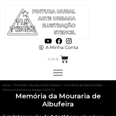
A Minha Conta
0,00
€
Início
>
Portfólio: Murais e Arte Urbana
>
Armários de Electricidade
>
Pintura Mouraria e Adaga [VIDEO]
Memória da Mouraria de
Albufeira