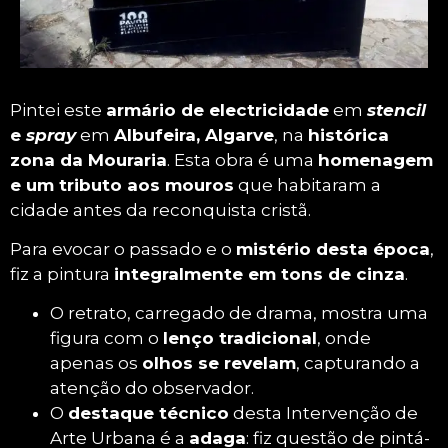
Pintura Mouraria e Adaga
Pintei este
armário de electricidade
em
stencil
O Mistério da Mouraria! Pintado em tons de
e
spray
em
Albufeira, Algarve
, na
histórica
cinza para evocar o passado e o mistério,
zona da Mouraria
. Esta obra é uma
homenagem
esta pintura na Mouraria de Albufeira é um
e um tributo aos mouros
que habitaram a
tributo às raízes mouras da cidade. A figura é
cidade antes da reconquista cristã.
envolta em drama, com o foco nos olhos e
no detalhe técnico da adaga, que contrasta
Para evocar o passado e o
mistério desta época
,
com a simplicidade da figura.
fiz a pintura
integralmente em tons de cinza
.
O retrato, carregado de drama, mostra uma
figura com o
lenço tradicional
, onde
apenas os
olhos se revelam
, capturando a
atenção do observador.
O
destaque técnico
desta Intervenção de
Arte Urbana é a
adaga
: fiz questão de pintá-