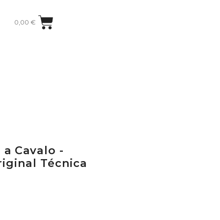
0,00
€
a Cavalo -
riginal Técnica