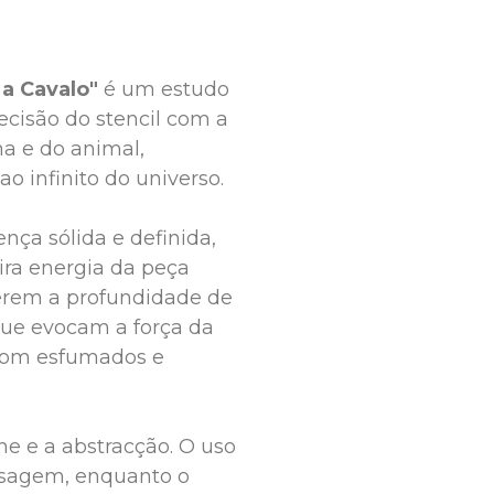
a Cavalo"
 é um estudo 
ecisão do stencil com a 
a e do animal, 
 infinito do universo.

nça sólida e definida, 
ra energia da peça 
gerem a profundidade de 
que evocam a força da 
com esfumados e 
e e a abstracção. O uso 
sagem, enquanto o 