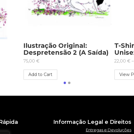
Hoodie Unisexo Insecto
Ilustr
anca)
(Preto)
Despr
Ponto
28,50
€
–
30,50
€
75,00
€
View Products
Add to
Rápida
Informação Legal e Direitos
Entregas e Devoluções