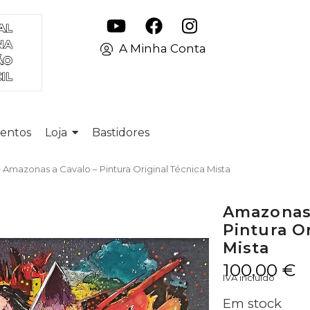
A Minha Conta
entos
Loja
Bastidores
 Amazonas a Cavalo – Pintura Original Técnica Mista
Amazonas 
Pintura O
Mista
100,00
€
IVA incluido
Em stock