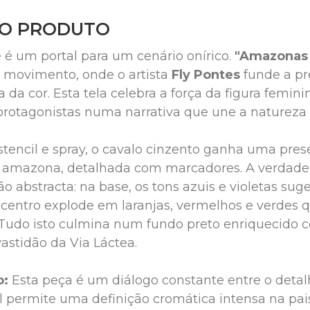
DO PRODUTO
é um portal para um cenário onírico. 
"Amazonas 
 movimento, onde o artista 
Fly Pontes
 funde a pr
 da cor. Esta tela celebra a força da figura feminin
otagonistas numa narrativa que une a natureza ao
stencil e spray, o cavalo cinzento ganha uma prese
a amazona, detalhada com marcadores. A verdadei
o abstracta: na base, os tons azuis e violetas su
o centro explode em laranjas, vermelhos e verdes 
 Tudo isto culmina num fundo preto enriquecido 
astidão da Via Láctea.

: 
Esta peça é um diálogo constante entre o detalh
 permite uma definição cromática intensa na pai