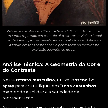
Retrato masculino em Stencil e Spray (40x50cm) que utiliza
um fundo tripartido em cores de alto contraste: violeta (topo),
verde (centro), e uma divisão em amarelo (el dorado) e rosa.
A figura em tons castanhos é o ponto focal no meio desta
explosão geométrica de cor.
Análise Técnica: A Geometria da Cor e
do Contraste
Neste
retrato masculino
, utilizei o
stencil e
spray
para criar a figura em *
tons castanhos
,
mantendo a solidez e a seriedade da
representação.
Nesta pintura original, o contraste mais forte