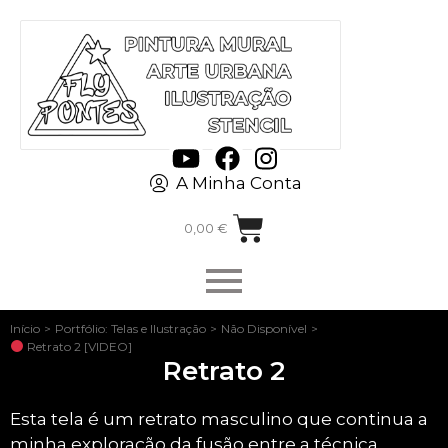
A Minha Conta
0,00
€
Início
>
Portfólio: Telas e Ilustração
>
Não Disponível
>
Retrato 2 [VIDEO]
Retrato 2
Esta tela é um retrato masculino que continua a
minha exploração da fusão entre a técnica