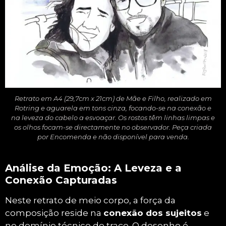
Retrato em A4 (29,7cm x 21cm) de Mãe e Filho, realizado em
Rotring e aguarela em tons cinza, focando-se na conexão e
na leveza do cabelo a esvoaçar. Os rostos têm linhas limpas e
os olhos focam-se directamente no observador. Peça criada
por Encomenda e não disponível para venda.
Análise da Emoção: A Leveza e a
Conexão Capturadas
Neste retrato de meio corpo, a força da
composição reside na
conexão dos sujeitos
e
no domínio técnico do traço. O desenho é