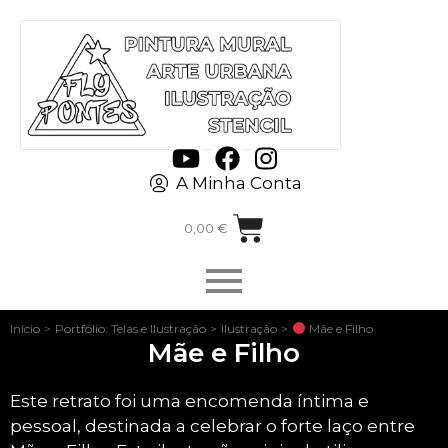
A Minha Conta
0,00
€
Início
>
Portfólio: Telas e Ilustração
>
Ilustração
>
Mãe e Filho
Mãe e Filho
Este retrato foi uma encomenda íntima e
pessoal, destinada a celebrar o forte laço entre