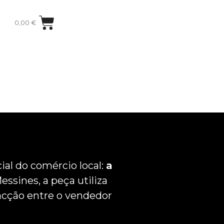
0,00
€
al do comércio local:
a
ssines, a peça utiliza
racção entre o vendedor