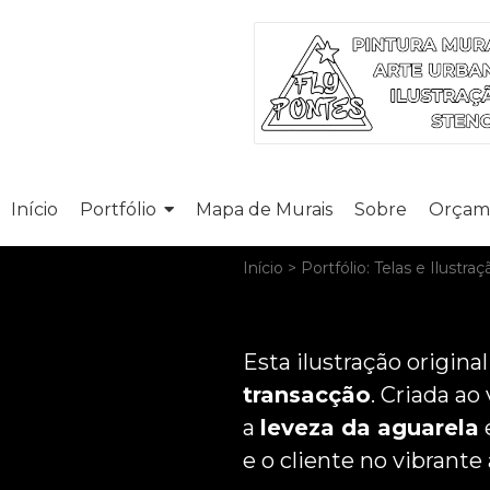
Início
Portfólio
Mapa de Murais
Sobre
Orçam
Início
>
Portfólio: Telas e Ilustraç
Esta ilustração origi
transacção
. Criada ao
a
leveza da aguarela
e o cliente no vibrant