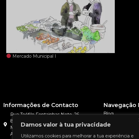
Mercado Municipal I
Informações de Contacto
Navegação 
Blog
Rua Teófilo Fontainhas Neto, 26
8375-133 São Bartolomeu de
Portfólio
Damos valor à tua privacidade
Messines
Orçamentos
Algarve, Portugal
Utilizamos cookies para melhorar a tua experiência e
Sobre