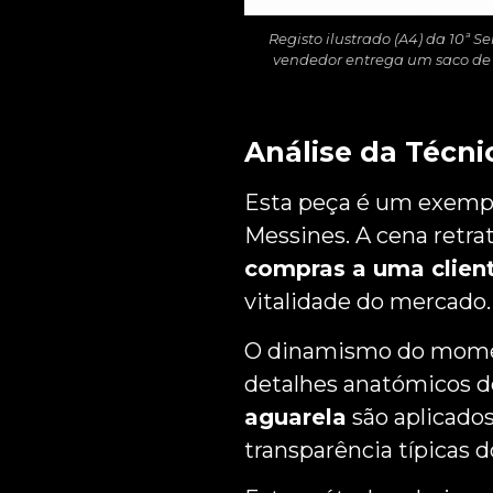
Registo ilustrado (A4) da 10
vendedor entrega um saco de c
Análise da Técni
Esta peça é um exemp
Messines. A cena retra
compras a uma clien
vitalidade do mercado.
O dinamismo do mome
detalhes anatómicos do
aguarela
são aplicados
transparência típicas 