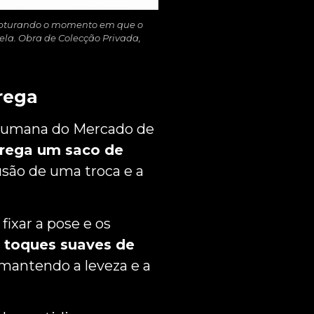
capturando o momento em que o
ela. Obra de Colecção Privada,
rega
 humana do Mercado de
rega um saco de
são de uma troca e a
fixar a pose e os
s
toques suaves de
 mantendo a leveza e a