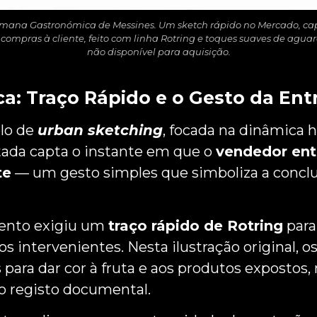
ª Semana Gastronómica de Messines. Um sketch rápido no Mercado, 
ompras à cliente, feito com linha Rotring e toques suaves de aguar
não disponível para aquisição.
ca: Traço Rápido e o Gesto da Ent
lo de
urban sketching
, focada na dinâmica
tada capta o instante em que o
vendedor ent
te
— um gesto simples que simboliza a conclu
nto exigiu um
traço rápido de Rotring
para 
s intervenientes. Nesta ilustração original, o
 para dar cor à fruta e aos produtos expostos,
do registo documental.