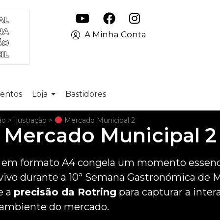
A Minha Conta
entos
Loja
Bastidores
ão
>
Ilustração
>
Mercado Municipal 2
Mercado Municipal 2
nal em formato A4 congela um momento essenci
 vivo durante a 10ª Semana Gastronómica de Me
e a
precisão da Rotring
para capturar a inte
e ambiente do mercado.