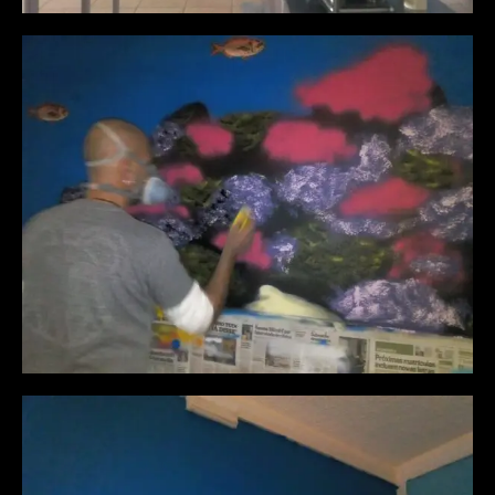
Mural Ecossistema Marinho e Coral
Imersão na Biodiversidade! Este mural é
uma homenagem ao Ecossistema Marinho
de Armação de Pêra. O coral detalhado é o
elemento central, criando um ambiente
relaxante e imersivo no restaurante,
habitado por espécies de peixes que podem
ser encontradas na nossa costa algarvia.
Processo do Coral uso de Esponja para
Textura das Rochas
Textura e Profundidade Subaquática! Foco
na criação de textura: estou a usar uma