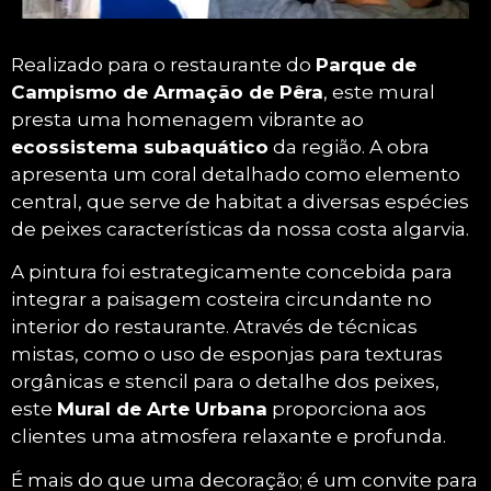
Processo Stencil do Peixe no Mural do
Realizado para o restaurante do
Parque de
Ecossistema Marinho
Campismo de Armação de Pêra
, este mural
Precisão através do Stencil! Nesta fase, estou
presta uma homenagem vibrante ao
a aplicar a cor num dos peixes do mural,
ecossistema subaquático
da região. A obra
utilizando a técnica de stencil. É este
apresenta um coral detalhado como elemento
método que permite criar as formas e
central, que serve de habitat a diversas espécies
texturas precisas das espécies marinhas,
de peixes características da nossa costa algarvia.
garantindo a fidelidade e a riqueza do
ecossistema subaquático!
A pintura foi estrategicamente concebida para
integrar a paisagem costeira circundante no
interior do restaurante. Através de técnicas
mistas, como o uso de esponjas para texturas
orgânicas e stencil para o detalhe dos peixes,
este
Mural de Arte Urbana
proporciona aos
clientes uma atmosfera relaxante e profunda.
É mais do que uma decoração; é um convite para