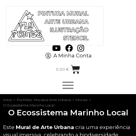
A Minha Conta
0,00
€
Início
>
Portfólio: Murais e Arte Urbana
>
Murais
>
O Ecossistema Marinho Local
O Ecossistema Marinho Local
Este
Mural de Arte Urbana
cria uma experiência
visual imersiva, celebrando a biodiversidade