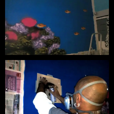
esponja para aplicar o detalhe no coral e nas
rochas, simulando a textura orgânica do
ambiente marinho. A progressão na parede
mostra as rochas com diferentes níveis de
acabamento, um passo vital para a
experiência visual imersiva no restaurante.
Processo Peixes do Coral
Definição da Composição Subaquática!
Nesta fase, a direcção do movimento dos
peixes em direcção ao coral já está definida.
O fundo azul da água ainda se encontra em
tons planos, aguardando a aplicação da luz
e da profundidade, o que transformará esta
cena na experiência imersiva final.