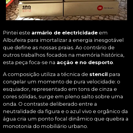
Ski Aquático em Albufeira
Pintei este
armário de electricidade
em
A Adrenalina Aquática em acção! O
Albufeira para imortalizar a energia inesgotável
esquiador, em pose dinâmica e tons de
que define as nossas praias. Ao contrário de
cinza, salta sobre a onda, criando um forte
outros trabalhos focados na memória histórica,
ponto focal. O contraste com a água azul e
esta peça foca-se na
acção e no desporto
.
viva capta a energia inesgotável das praias
de Albufeira.
A composição utiliza a técnica de
stencil
para
congelar um momento de pura velocidade: o
esquiador, representado em tons de cinza e
cores sólidas, surge em pleno salto sobre uma
onda. O contraste deliberado entre a
neutralidade da figura e o azul vivo e orgânico da
água cria um ponto focal dinâmico que quebra a
monotonia do mobiliário urbano.