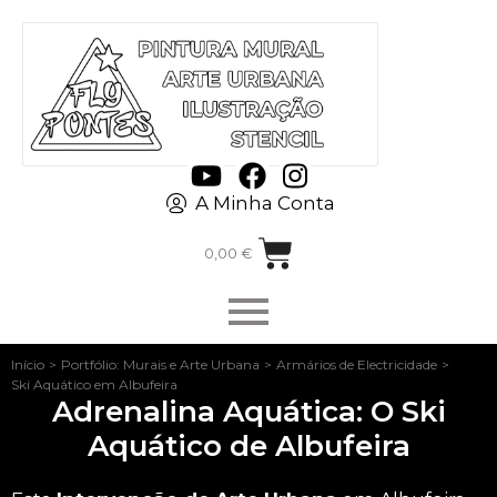
A Minha Conta
0,00
€
Início
>
Portfólio: Murais e Arte Urbana
>
Armários de Electricidade
>
Ski Aquático em Albufeira
Adrenalina Aquática: O Ski
Aquático de Albufeira