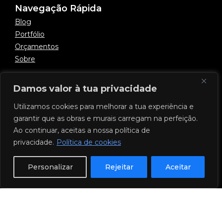
Navegação Rápida
Blog
Portfólio
Orçamentos
Sobre
Damos valor à tua privacidade
Informação Legal e Direitos
Entregas e Devoluções
Utilizamos cookies para melhorar a tua experiência e
Política de Privacidade
garantir que as obras e murais carregam na perfeição.
Termos e Condições
Ao continuar, aceitas a nossa política de
privacidade.
Política de cookies
Personalizar
Rejeitar
Aceitar
©2026 by flypontes
todos os direitos reservados